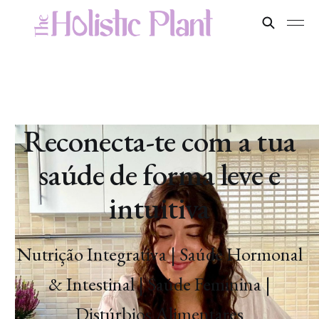
Reconecta-te com a tua
saúde de forma leve e
intuitiva
Nutrição Integrativa | Saúde Hormonal
& Intestinal | Saúde Feminina |
Distúrbios Alimentares